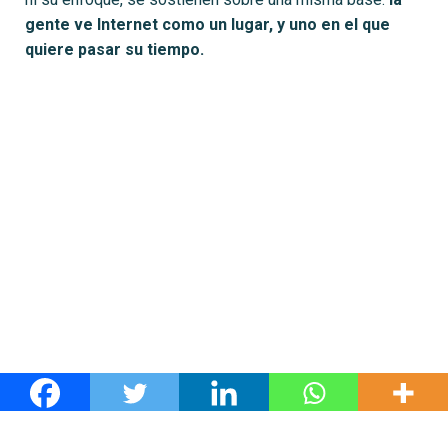
gente ve Internet como un lugar, y uno en el que
quiere pasar su tiempo.
Powered by
Digital Friks |
An
IncentivAction
Company.
(604) 229 2970